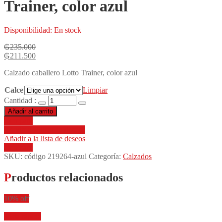
Trainer, color azul
Disponibilidad:
En stock
₲
235.000
₲
211.500
Calzado caballero Lotto Trainer, color azul
Calce
Limpiar
Cantidad :
Añadir al carrito
Compare
Añadir a la lista de deseos
Añadir a la lista de deseos
Compare
SKU:
código 219264-azul
Categoría:
Calzados
Productos relacionados
10% off
Vista rápida