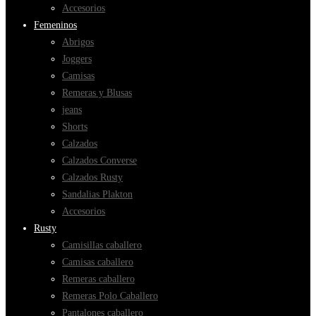
Accesorios
Femeninos
Abrigos
Joggers
Camisas
Remeras y Blusas
jeans
Shorts
Calzados
Calzados Converse
Calzados Rusty
Sandalias Plakton
Accesorios
Rusty
Camisillas caballero
Camisas caballero
Remeras caballero
Remeras Polo Caballero
Pantalones caballero