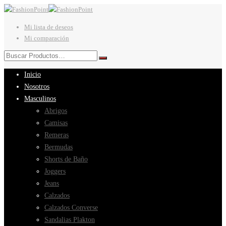
Mi lista de deseos
Mi comparación
Inicio
Nosotros
Masculinos
Abrigos
Camisas
Remeras
Bermudas
Shorts de Baño
Joggers
Jeans
Calzados
Calzados Converse
Sandalias Plakton