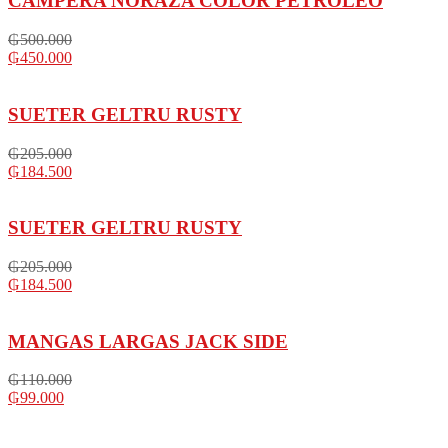
CAMPERA NORAZA COLOR PETROLEO
₲
500.000
₲
450.000
SUETER GELTRU RUSTY
₲
205.000
₲
184.500
SUETER GELTRU RUSTY
₲
205.000
₲
184.500
MANGAS LARGAS JACK SIDE
₲
110.000
₲
99.000