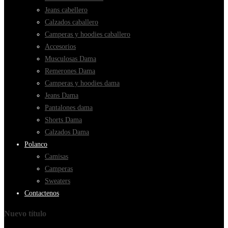
Jeans cabellero
Calzados caballero
Camperas y hoodies caballero
Accesorios
Musculosas Dama
Remerones Dama
Camperas y hoodies dama
Jeans Dama
Pantalones dama
Shorts Dama
Calzados Dama
Polanco
Camisas
Camperas
Sweaters
Contactenos
Nuevo título