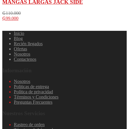
MANGAS LARGAS JACK SIDE
₲
110.000
₲
99.000
Inicio
Blog
Recién llegados
Ofertas
Nosotros
Contactenos
Información
Nosotros
Politicas de entrega
Política de privacidad
Términos y Condiciones
Preguntas Frecuentes
Nuestros Servicios
Rastreo de orden