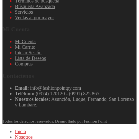
Términos de búsqueda
Búsqueda Avanzada
Servicios
Ventas al por mayor
Mi Cuenta
Mi Cuenta
Mi Carrito
Iniciar Sesión
Lista de Deseos
Compras
Contactenos
Email:
info@fashionpointpy.com
Teléfono:
(0974) 120120 - (0991) 825 865
Nuestros locales:
Asunción, Luque, Fernando, San Lorenzo
y Lambaré.
Todos los derechos reservados. Desarrollado por Fashion Point
Inicio
Nosotros