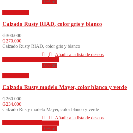
producto
de
10% off
tiene
producto
múltiples
Vista rápida
variantes.
Las
Calzado Rusty RIAD, color gris y blanco
opciones
se
₲
300.000
pueden
₲
270.000
elegir
Calzado Rusty RIAD, color gris y blanco
en
la
Añadir a la lista de deseos
Este
Seleccionar opciones
página
Compare
producto
de
10% off
tiene
producto
múltiples
Vista rápida
variantes.
Las
Calzado Rusty modelo Mayer, color blanco y verde
opciones
se
₲
260.000
pueden
₲
234.000
elegir
Calzado Rusty modelo Mayer, color blanco y verde
en
la
Añadir a la lista de deseos
Este
Seleccionar opciones
página
Compare
producto
de
10% off
tiene