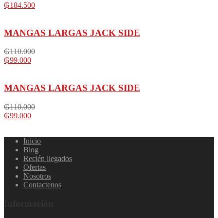
₲
184.500
MANGAS LARGAS JACK SIDE
₲
110.000
₲
99.000
MANGAS LARGAS JACK SIDE
₲
110.000
₲
99.000
Inicio
Blog
Recién llegados
Ofertas
Nosotros
Contactenos
Información