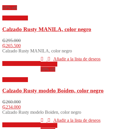
10% off
Vista rápida
Calzado Rusty MANILA, color negro
₲
295.000
₲
265.500
Calzado Rusty MANILA, color negro
Añadir a la lista de deseos
Este
Seleccionar opciones
Compare
producto
10% off
tiene
múltiples
Vista rápida
variantes.
Las
Calzado Rusty modelo Boiden, color negro
opciones
se
₲
260.000
pueden
₲
234.000
elegir
Calzado Rusty modelo Boiden, color negro
en
la
Añadir a la lista de deseos
Este
Seleccionar opciones
página
Compare