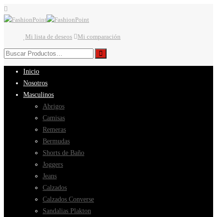
Mi lista de deseos
Mi comparación
Inicio
Nosotros
Masculinos
Abrigos
Camisas
Remeras
Bermudas
Shorts de Baño
Joggers
Jeans
Calzados
Calzados Converse
Sandalias Plakton