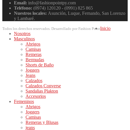
Email:
info@fashionpointpy.com
Teléfono:
(0974) 120120 - (0991) 825 865
Nuestros locales:
Asunción, Luque, Fernando, San Lorenzo
y Lambaré.
Inicio
Todos los derechos reservados. Desarrollado por Fashion Point
Nosotros
Masculinos
Abrigos
Camisas
Remeras
Bermudas
Shorts de Baño
Joggers
Jeans
Calzados
Calzados Converse
Sandalias Plakton
Accesorios
Femeninos
Abrigos
Joggers
Camisas
Remeras y Blusas
jeans