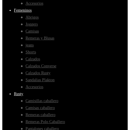
Accesorios
Femeninos
Abrigos
Joggers
Camisas
Remeras y Blusas
jeans
Shorts
Calzados
Calzados Converse
Calzados Rusty
Sandalias Plakton
Accesorios
Rusty
Camisillas caballero
Camisas caballero
Remeras caballero
Remeras Polo Caballero
Pantalones caballero