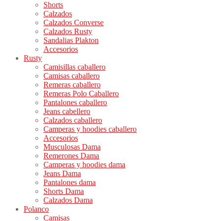
Shorts
Calzados
Calzados Converse
Calzados Rusty
Sandalias Plakton
Accesorios
Rusty
Camisillas caballero
Camisas caballero
Remeras caballero
Remeras Polo Caballero
Pantalones caballero
Jeans cabellero
Calzados caballero
Camperas y hoodies caballero
Accesorios
Musculosas Dama
Remerones Dama
Camperas y hoodies dama
Jeans Dama
Pantalones dama
Shorts Dama
Calzados Dama
Polanco
Camisas