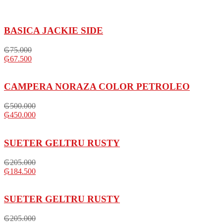
variantes.
Las
opciones
BASICA JACKIE SIDE
se
pueden
₲
75.000
elegir
₲
67.500
en
la
página
CAMPERA NORAZA COLOR PETROLEO
de
producto
₲
500.000
₲
450.000
SUETER GELTRU RUSTY
₲
205.000
₲
184.500
SUETER GELTRU RUSTY
₲
205.000