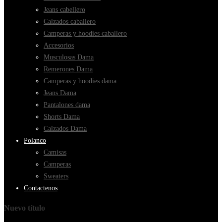
Jeans cabellero
Calzados caballero
Camperas y hoodies caballero
Accesorios
Musculosas Dama
Remerones Dama
Camperas y hoodies dama
Jeans Dama
Pantalones dama
Shorts Dama
Calzados Dama
Polanco
Camisas
Camperas
Sweaters
Contactenos
Nuevo título