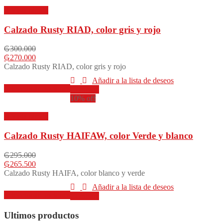
producto
múltiples
Vista rápida
variantes.
Las
Calzado Rusty RIAD, color gris y rojo
opciones
se
₲
300.000
pueden
₲
270.000
elegir
Calzado Rusty RIAD, color gris y rojo
en
la
Añadir a la lista de deseos
Este
Seleccionar opciones
página
Compare
producto
de
10% off
tiene
producto
múltiples
Vista rápida
variantes.
Las
Calzado Rusty HAIFAW, color Verde y blanco
opciones
se
₲
295.000
pueden
₲
265.500
elegir
Calzado Rusty HAIFA, color blanco y verde
en
la
Añadir a la lista de deseos
Este
Seleccionar opciones
página
Compare
producto
de
tiene
producto
Ultimos productos
múltiples