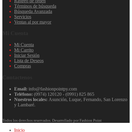
Rastreo de orden
Términos de búsqueda
Búsqueda Avanzada
Servicios
Ventas al por mayor
Mi Cuenta
Mi Cuenta
Mi Carrito
Iniciar Sesión
Lista de Deseos
Compras
Contactenos
Email:
info@fashionpointpy.com
Teléfono:
(0974) 120120 - (0991) 825 865
Nuestros locales:
Asunción, Luque, Fernando, San Lorenzo
y Lambaré.
Todos los derechos reservados. Desarrollado por Fashion Point
Inicio