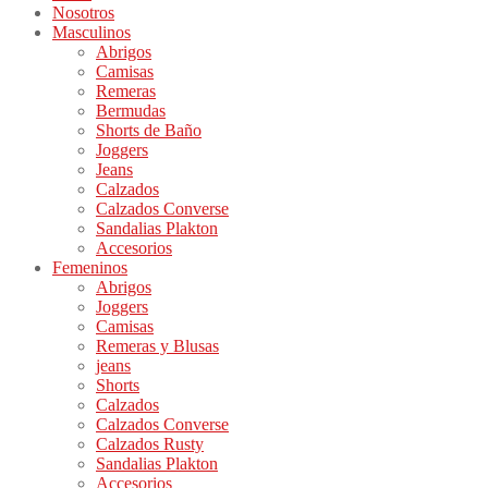
Nosotros
Masculinos
Abrigos
Camisas
Remeras
Bermudas
Shorts de Baño
Joggers
Jeans
Calzados
Calzados Converse
Sandalias Plakton
Accesorios
Femeninos
Abrigos
Joggers
Camisas
Remeras y Blusas
jeans
Shorts
Calzados
Calzados Converse
Calzados Rusty
Sandalias Plakton
Accesorios