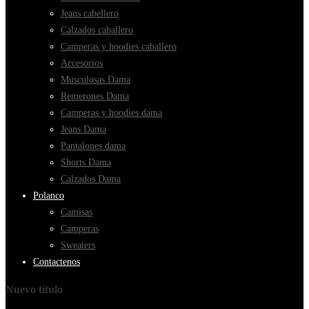
Jeans cabellero
Calzados caballero
Camperas y hoodies caballero
Accesorios
Musculosas Dama
Remerones Dama
Camperas y hoodies dama
Jeans Dama
Pantalones dama
Shorts Dama
Calzados Dama
Polanco
Camisas
Camperas
Sweaters
Contactenos
Nuevo título