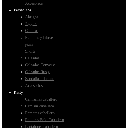
Accesorios
Femeninos
Abrigos
Joggers
Camisas
Remeras y Blusas
jeans
Shorts
Calzados
Calzados Converse
Calzados Rusty
Sandalias Plakton
Accesorios
Rusty
Camisillas caballero
Camisas caballero
Remeras caballero
Remeras Polo Caballero
Pantalones caballero