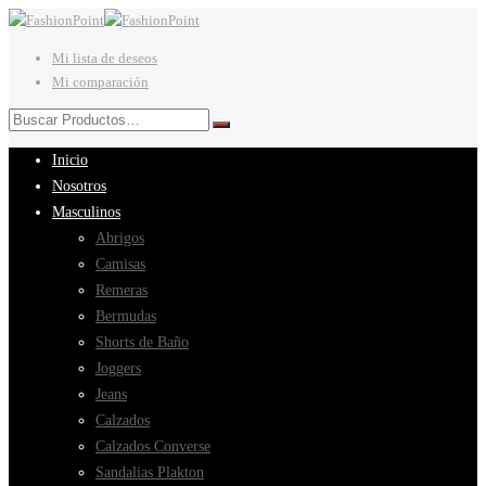
Mi lista de deseos
Mi comparación
Inicio
Nosotros
Masculinos
Abrigos
Camisas
Remeras
Bermudas
Shorts de Baño
Joggers
Jeans
Calzados
Calzados Converse
Sandalias Plakton