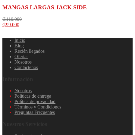
MANGAS LARGAS JACK SIDE
₲
110.000
₲
99.000
Inicio
Blog
Recién llegados
Ofertas
Nosotros
Contactenos
Información
Nosotros
Politicas de entrega
Política de privacidad
Términos y Condiciones
Preguntas Frecuentes
Nuestros Servicios