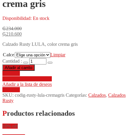
crema gris
Disponibilidad:
En stock
₲
234.000
₲
210.600
Calzado Rusty LULA, color crema gris
Calce
Limpiar
Cantidad :
Añadir al carrito
Compare
Añadir a la lista de deseos
Añadir a la lista de deseos
Compare
SKU:
codig-rusty-lula-cremagris
Categorías:
Calzados
,
Calzados
Rusty
Productos relacionados
10% off