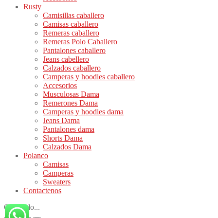
Rusty
Camisillas caballero
Camisas caballero
Remeras caballero
Remeras Polo Caballero
Pantalones caballero
Jeans cabellero
Calzados caballero
Camperas y hoodies caballero
Accesorios
Musculosas Dama
Remerones Dama
Camperas y hoodies dama
Jeans Dama
Pantalones dama
Shorts Dama
Calzados Dama
Polanco
Camisas
Camperas
Sweaters
Contactenos
Cargando...