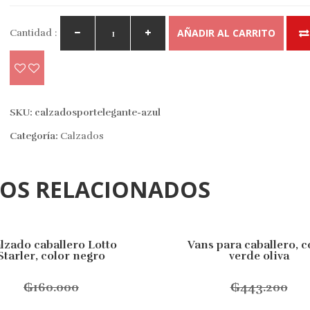
AÑADIR AL CARRITO
Cantidad :
SKU:
calzadosportelegante-azul
Categoría:
Calzados
TOS RELACIONADOS
lzado caballero Lotto
Vans para caballero, c
FF
10% OFF
Starler, color negro
verde oliva
₲
160.000
₲
443.200
Este
Seleccionar opciones
Seleccionar opcion