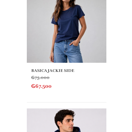
BASICA JACKIE SIDE
₲
75.000
₲
67.500
SUET
₲
205
₲
184