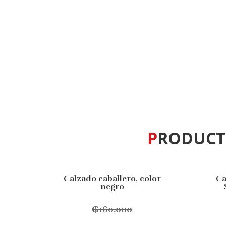
PRODUC
Calzado caballero, color
Ca
10% OFF
10% O
negro
₲
160.000
Este
Seleccionar opciones