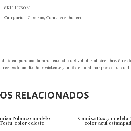
SKU:
LURON
Categorías:
Camisas
,
Camisas caballero
il ideal para uso laboral, casual o actividades al aire libre. Su cal
reciendo un diseño resistente y facil de combinar para el dia a di
TOS RELACIONADOS
misa Polanco modelo
Camisa Rusty modelo S
FF
10% OFF
Testu, color celeste
color azul estampa