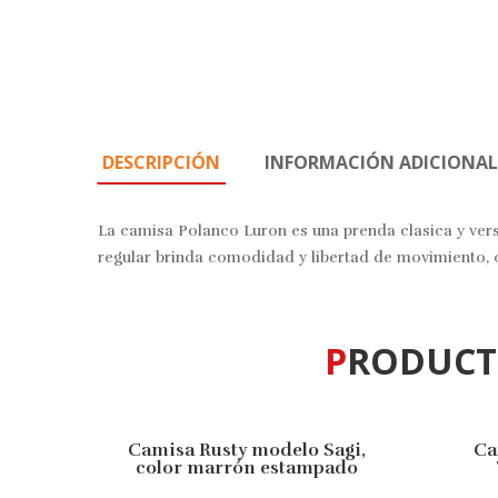
DESCRIPCIÓN
INFORMACIÓN ADICIONAL
La camisa Polanco Luron es una prenda clasica y versat
regular brinda comodidad y libertad de movimiento, of
PRODUC
Camisa Rusty modelo Sagi,
Ca
10% OFF
10% O
color marrón estampado