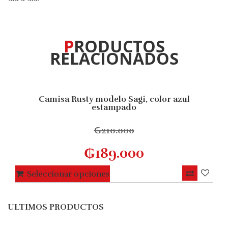
PRODUCTOS
RELACIONADOS
Camisa Rusty modelo Sagi, color azul
10% OFF
estampado
₲
210.000
₲
189.000
Este
Seleccionar opciones
producto
tiene
ULTIMOS PRODUCTOS
múltiples
variantes.