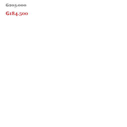
₲
205.000
₲
184.500