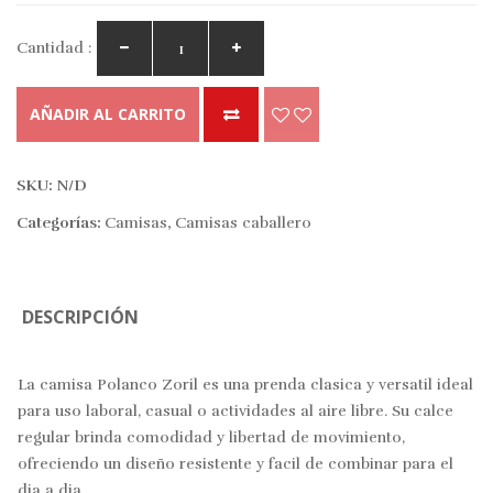
Cantidad :
AÑADIR AL CARRITO
SKU:
N/D
Categorías:
Camisas
,
Camisas caballero
DESCRIPCIÓN
La camisa Polanco Zoril es una prenda clasica y versatil ideal
para uso laboral, casual o actividades al aire libre. Su calce
regular brinda comodidad y libertad de movimiento,
ofreciendo un diseño resistente y facil de combinar para el
dia a dia.