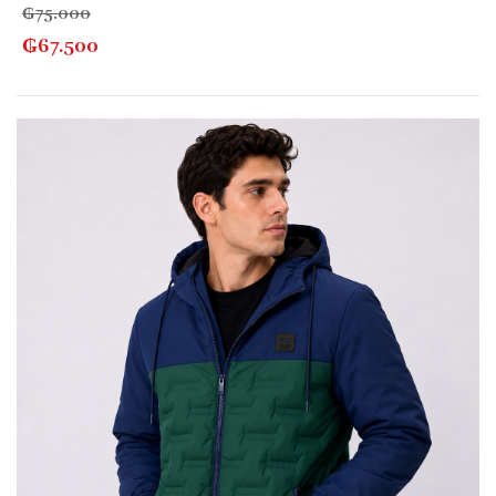
₲
75.000
₲
67.500