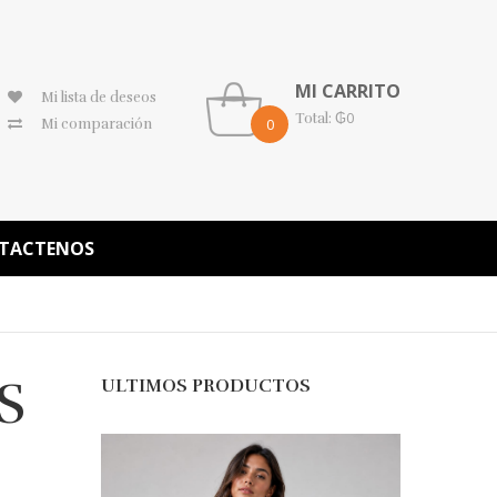
MI CARRITO
Mi lista de deseos
₲
0
Total:
0
Mi comparación
TACTENOS
S
ULTIMOS PRODUCTOS