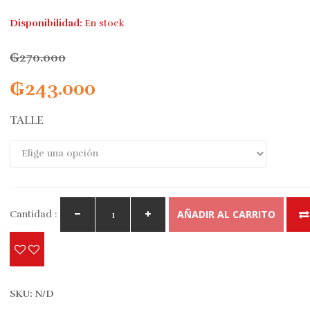
Disponibilidad:
En stock
₲
270.000
₲
243.000
TALLE
AÑADIR AL CARRITO
Cantidad :
SKU:
N/D