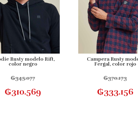
die Rusty modelo Rift,
Campera Rusty mode
color negro
Fergal, color rojo
₲
345.077
₲
370.173
Este
Seleccionar opciones
Seleccionar opcion
₲
310.569
₲
333.156
producto
tiene
múltiples
variantes.
Las
opciones
se