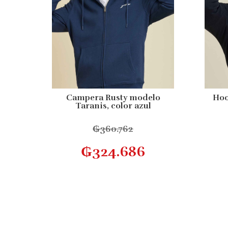
Campera Rusty modelo
Hoo
Taranis, color azul
₲
360.762
Este
Seleccionar opciones
₲
324.686
producto
tiene
múltiples
variantes.
Las
opciones
se