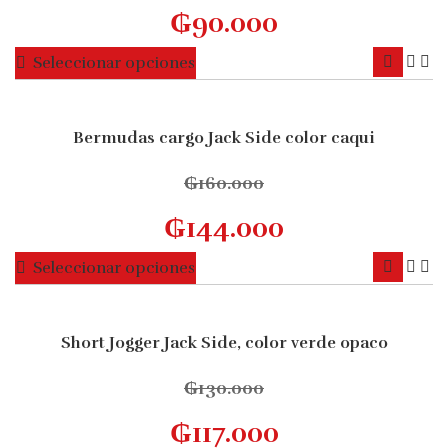
₲
90.000
Este
Seleccionar opciones
producto
tiene
múltiples
Bermudas cargo Jack Side color caqui
10% OFF
variantes.
Las
₲
160.000
opciones
₲
144.000
se
pueden
Este
Seleccionar opciones
elegir
producto
en
tiene
la
múltiples
Short Jogger Jack Side, color verde opaco
página
10% OFF
variantes.
de
Las
₲
130.000
producto
opciones
₲
117.000
se