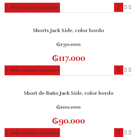
pueden
Este
Seleccionar opciones
elegir
producto
en
tiene
la
múltiples
Shorts Jack Side, color bordo
página
10% OFF
variantes.
de
Las
₲
130.000
producto
opciones
₲
117.000
se
pueden
Este
Seleccionar opciones
elegir
producto
en
tiene
la
múltiples
Short de Baño Jack Side, color bordo
página
10% OFF
variantes.
de
Las
₲
100.000
producto
opciones
₲
90.000
se
pueden
Este
Seleccionar opciones
elegir