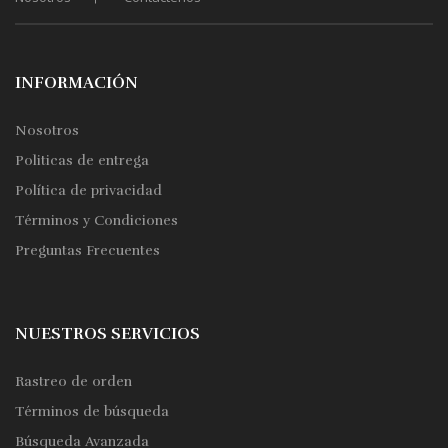
la
página
de
producto
INFORMACIÓN
Nosotros
Politicas de entrega
Política de privacidad
Términos y Condiciones
Preguntas Frecuentes
NUESTROS SERVICIOS
Rastreo de orden
Términos de búsqueda
Búsqueda Avanzada