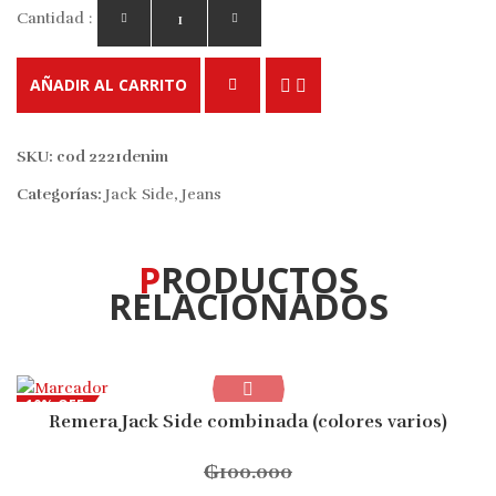
Cantidad :
AÑADIR AL CARRITO
SKU:
cod 2221denim
Categorías:
Jack Side
,
Jeans
PRODUCTOS
RELACIONADOS
10% OFF
Remera Jack Side combinada (colores varios)
₲
100.000