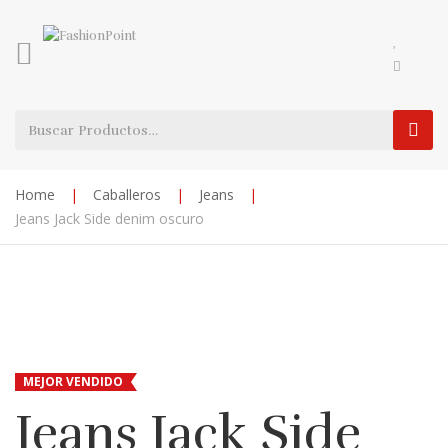
Home
|
Caballeros
|
Jeans
|
Jeans Jack Side denim oscuro
MEJOR VENDIDO
Jeans Jack Side