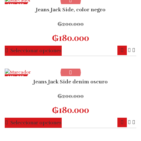
10% OFF
Jeans Jack Side, color negro
₲
200.000
₲
180.000
Este
Seleccionar opciones
producto
tiene
múltiples
10% OFF
variantes.
Jeans Jack Side denim oscuro
Las
opciones
₲
200.000
se
₲
180.000
pueden
elegir
Este
Seleccionar opciones
en
producto
la
tiene
página