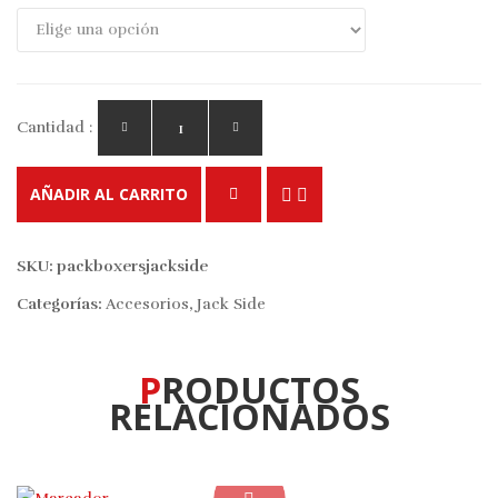
Cantidad :
AÑADIR AL CARRITO
SKU:
packboxersjackside
Categorías:
Accesorios
,
Jack Side
PRODUCTOS
RELACIONADOS