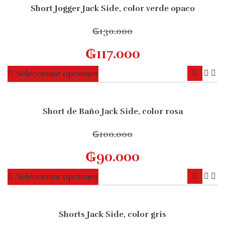
múltiples
Short Jogger Jack Side, color verde opaco
de
10% OFF
variantes.
producto
Las
₲
130.000
opciones
₲
117.000
se
pueden
Este
Seleccionar opciones
elegir
producto
en
tiene
la
múltiples
Short de Baño Jack Side, color rosa
página
10% OFF
variantes.
de
Las
₲
100.000
producto
opciones
₲
90.000
se
pueden
Este
Seleccionar opciones
elegir
producto
en
tiene
la
múltiples
Shorts Jack Side, color gris
página
10% OFF
variantes.