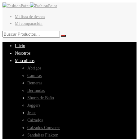
Mi lista de deseos
Mi comparación
Inicio
Nosotros
Masculinos
Abrigos
Camisas
Remeras
Bermudas
Shorts de Baño
Joggers
Jeans
Calzados
Calzados Converse
Sandalias Plakton