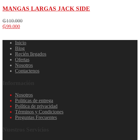
MANGAS LARGAS JACK SIDE
₲
110.000
₲
99.000
Inicio
Blog
Recién llegados
Ofertas
Nosotros
Contactenos
Información
Nosotros
Politicas de entrega
Política de privacidad
Términos y Condiciones
Preguntas Frecuentes
Nuestros Servicios