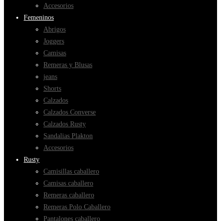
Accesorios
Femeninos
Abrigos
Joggers
Camisas
Remeras y Blusas
jeans
Shorts
Calzados
Calzados Converse
Calzados Rusty
Sandalias Plakton
Accesorios
Rusty
Camisillas caballero
Camisas caballero
Remeras caballero
Remeras Polo Caballero
Pantalones caballero