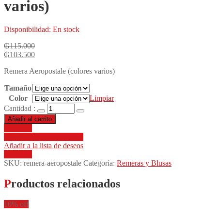
varios)
Disponibilidad:
En stock
₲
115.000
₲
103.500
Remera Aeropostale (colores varios)
Tamaño
Color
Limpiar
Cantidad :
Añadir al carrito
Compare
Añadir a la lista de deseos
Añadir a la lista de deseos
Compare
SKU:
remera-aeropostale
Categoría:
Remeras y Blusas
Productos relacionados
10% off