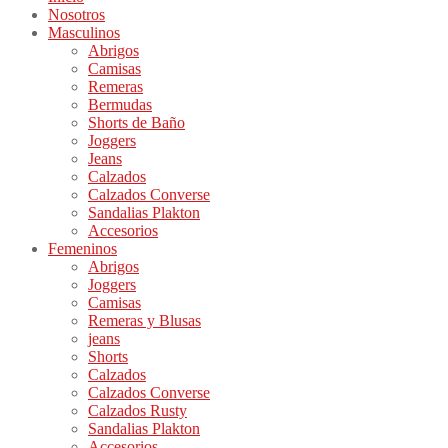
Nosotros
Masculinos
Abrigos
Camisas
Remeras
Bermudas
Shorts de Baño
Joggers
Jeans
Calzados
Calzados Converse
Sandalias Plakton
Accesorios
Femeninos
Abrigos
Joggers
Camisas
Remeras y Blusas
jeans
Shorts
Calzados
Calzados Converse
Calzados Rusty
Sandalias Plakton
Accesorios