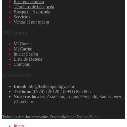
Rastreo de orden
Términos de búsqueda
Búsqueda Avanzada
Servicios
Ventas al por mayor
Mi Cuenta
Mi Cuenta
Mi Carrito
Iniciar Sesión
Lista de Deseos
Compras
Contactenos
Email:
info@fashionpointpy.com
Teléfono:
(0974) 120120 - (0991) 825 865
Nuestros locales:
Asunción, Luque, Fernando, San Lorenzo
y Lambaré.
Todos los derechos reservados. Desarrollado por Fashion Point
Inicio