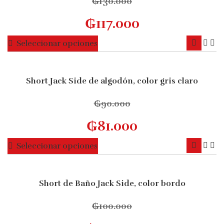
₲
130.000
₲
117.000
Este
Seleccionar opciones
producto
tiene
múltiples
Short Jack Side de algodón, color gris claro
10% OFF
variantes.
Las
₲
90.000
opciones
₲
81.000
se
pueden
Este
Seleccionar opciones
elegir
producto
en
tiene
la
múltiples
Short de Baño Jack Side, color bordo
página
10% OFF
variantes.
de
Las
₲
100.000
producto
opciones