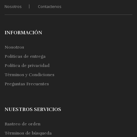
en
Nosotros
Contactenos
la
página
de
producto
INFORMACIÓN
Nosotros
Politicas de entrega
Política de privacidad
Términos y Condiciones
Preguntas Frecuentes
NUESTROS SERVICIOS
Rastreo de orden
Términos de búsqueda