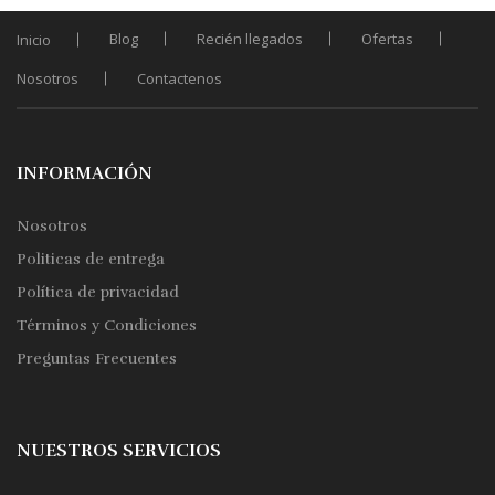
se
pueden
Blog
Recién llegados
Ofertas
Inicio
elegir
Nosotros
Contactenos
en
la
página
de
INFORMACIÓN
producto
Nosotros
Politicas de entrega
Política de privacidad
Términos y Condiciones
Preguntas Frecuentes
NUESTROS SERVICIOS