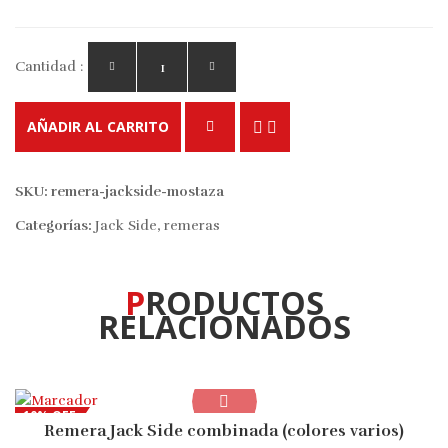
Cantidad :
AÑADIR AL CARRITO
SKU:
remera-jackside-mostaza
Categorías:
Jack Side
,
remeras
PRODUCTOS
RELACIONADOS
10% OFF
Remera Jack Side combinada (colores varios)