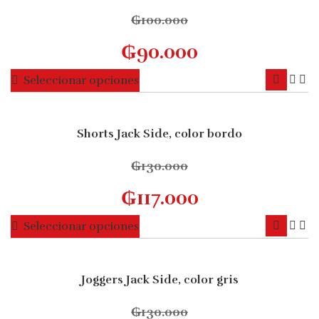
₲
100.000
₲
90.000
Este
Seleccionar opciones
producto
tiene
múltiples
Shorts Jack Side, color bordo
10% OFF
variantes.
Las
₲
130.000
opciones
₲
117.000
se
pueden
Este
Seleccionar opciones
elegir
producto
en
tiene
la
múltiples
Joggers Jack Side, color gris
página
10% OFF
variantes.
de
Las
₲
130.000
producto