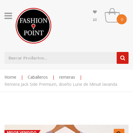
0
Home
|
Caballeros
|
remeras
|
Remera Jack Side Premium, diseño Lune de Minuit lavanda
MEJOR VENDIDO