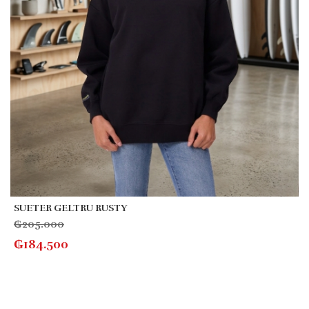
SUETER GELTRU RUSTY
₲
205.000
₲
184.500