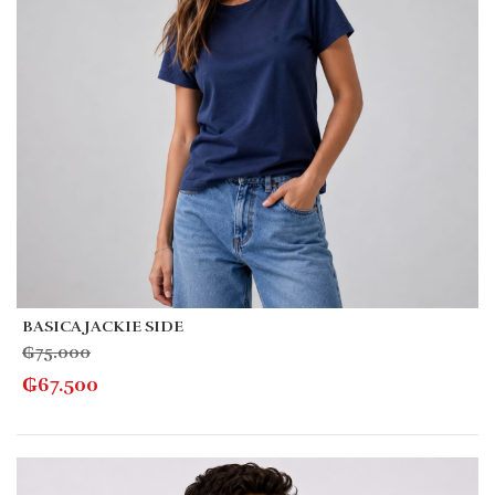
BASICA JACKIE SIDE
₲
75.000
₲
67.500