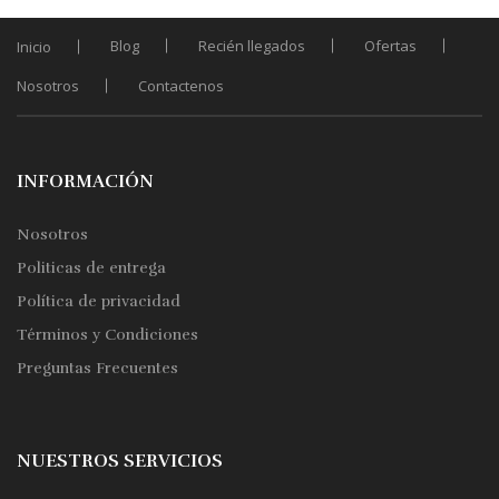
pueden
elegir
Blog
Recién llegados
Ofertas
Inicio
en
Nosotros
Contactenos
la
página
de
producto
INFORMACIÓN
Nosotros
Politicas de entrega
Política de privacidad
Términos y Condiciones
Preguntas Frecuentes
NUESTROS SERVICIOS