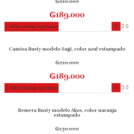
₲
210.000
opciones
₲
189.000
se
pueden
Este
Seleccionar opciones
elegir
producto
en
tiene
la
múltiples
Camisa Rusty modelo Sagi, color azul estampado
página
10% OFF
variantes.
de
Las
₲
210.000
producto
opciones
₲
189.000
se
pueden
Este
Seleccionar opciones
elegir
producto
en
tiene
la
múltiples
Remera Rusty modelo Akos, color naranja
página
10% OFF
estampado
variantes.
de
Las
producto
₲
130.000
opciones