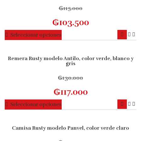
₲
115.000
₲
103.500
Este
Seleccionar opciones
producto
tiene
múltiples
Remera Rusty modelo Antilo, color verde, blanco y
10% OFF
gris
variantes.
Las
₲
130.000
opciones
se
₲
117.000
pueden
elegir
Este
Seleccionar opciones
en
producto
la
tiene
página
múltiples
Camisa Rusty modelo Panvel, color verde claro
10% OFF
de
variantes.
producto
Las