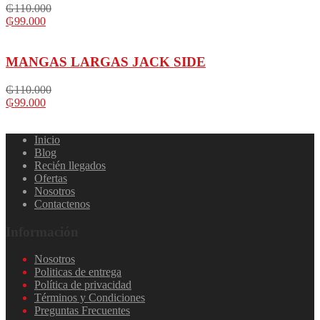
₲
110.000
₲
99.000
MANGAS LARGAS JACK SIDE
₲
110.000
₲
99.000
Inicio
Blog
Recién llegados
Ofertas
Nosotros
Contactenos
Información
Nosotros
Politicas de entrega
Política de privacidad
Términos y Condiciones
Preguntas Frecuentes