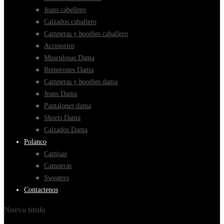
Jeans cabellero
Calzados caballero
Camperas y hoodies caballero
Accesorios
Musculosas Dama
Remerones Dama
Camperas y hoodies dama
Jeans Dama
Pantalones dama
Shorts Dama
Calzados Dama
Polanco
Camisas
Camperas
Sweaters
Contactenos
Nuevo título