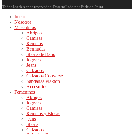
Todos los derechos reservados. Desarrollado por Fashion Point
Inicio
Nosotros
Masculinos
Abrigos
Camisas
Remeras
Bermudas
Shorts de Baño
Joggers
Jeans
Calzados
Calzados Converse
Sandalias Plakton
Accesorios
Femeninos
Abrigos
Joggers
Camisas
Remeras y Blusas
jeans
Shorts
Calzados