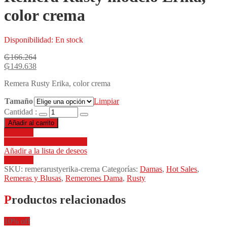
color crema
Disponibilidad:
En stock
₲
166.264
₲
149.638
Remera Rusty Erika, color crema
Tamaño
Limpiar
Cantidad :
Añadir al carrito
Compare
Añadir a la lista de deseos
Añadir a la lista de deseos
Compare
SKU:
remerarustyerika-crema
Categorías:
Damas
,
Hot Sales
,
Remeras y Blusas
,
Remerones Dama
,
Rusty
Productos relacionados
10% off