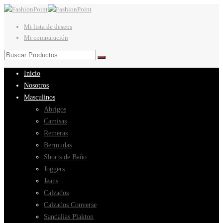
Mi lista de deseos
Mi comparación
Inicio
Nosotros
Masculinos
Abrigos
Camisas
Remeras
Bermudas
Shorts de Baño
Joggers
Jeans
Calzados
Calzados Converse
Sandalias Plakton