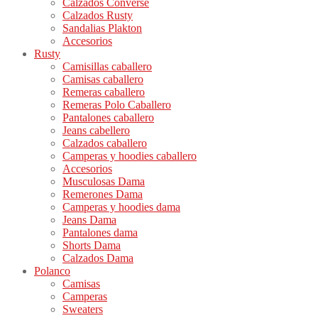
Calzados Converse
Calzados Rusty
Sandalias Plakton
Accesorios
Rusty
Camisillas caballero
Camisas caballero
Remeras caballero
Remeras Polo Caballero
Pantalones caballero
Jeans cabellero
Calzados caballero
Camperas y hoodies caballero
Accesorios
Musculosas Dama
Remerones Dama
Camperas y hoodies dama
Jeans Dama
Pantalones dama
Shorts Dama
Calzados Dama
Polanco
Camisas
Camperas
Sweaters