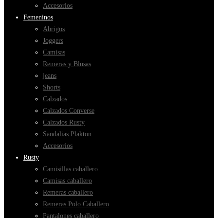
Accesorios
Femeninos
Abrigos
Joggers
Camisas
Remeras y Blusas
jeans
Shorts
Calzados
Calzados Converse
Calzados Rusty
Sandalias Plakton
Accesorios
Rusty
Camisillas caballero
Camisas caballero
Remeras caballero
Remeras Polo Caballero
Pantalones caballero