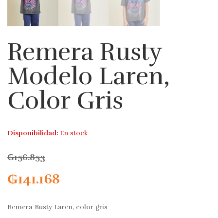
Remera Rusty
Modelo Laren,
Color Gris
Disponibilidad:
En stock
₲
156.853
₲
141.168
Remera Rusty Laren, color gris