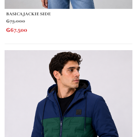
BASICA JACKIE SIDE
₲
75.000
₲
67.500