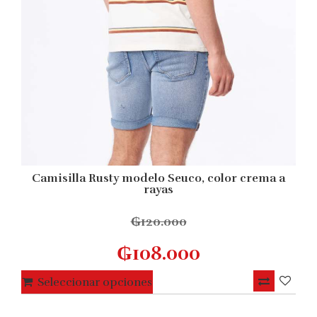
Camisilla Rusty modelo Seuco, color crema a
rayas
₲
120.000
₲
108.000
Este
Seleccionar opciones
producto
tiene