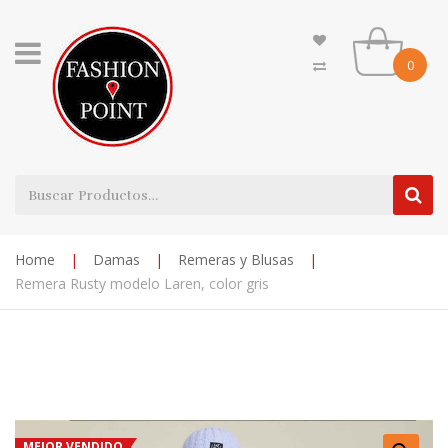
0
Home
|
Damas
|
Remeras y Blusas
|
Remera Rusty modelo Laren, color gris
MEJOR VENDIDO