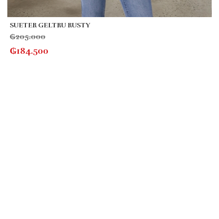
SUETER GELTRU RUSTY
₲
205.000
₲
184.500