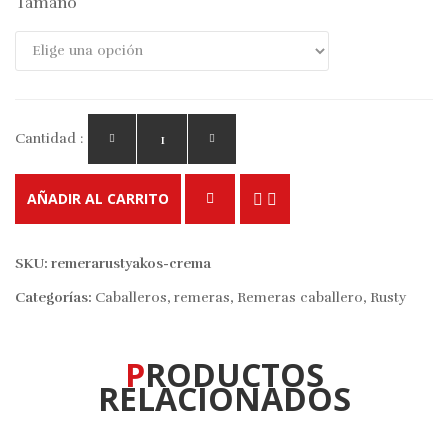
Tamaño
Cantidad :
AÑADIR AL CARRITO
SKU:
remerarustyakos-crema
Categorías:
Caballeros
,
remeras
,
Remeras caballero
,
Rusty
PRODUCTOS
RELACIONADOS