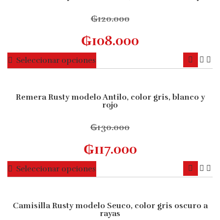
10% OFF
variantes.
de
Las
₲
120.000
producto
opciones
₲
108.000
se
pueden
Este
Seleccionar opciones
elegir
producto
en
tiene
la
múltiples
Remera Rusty modelo Antilo, color gris, blanco y
página
10% OFF
rojo
variantes.
de
Las
producto
₲
130.000
opciones
se
₲
117.000
pueden
elegir
Este
Seleccionar opciones
en
producto
la
tiene
página
múltiples
Camisilla Rusty modelo Seuco, color gris oscuro a
10% OFF
de
rayas
variantes.