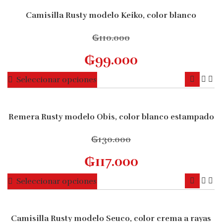
Camisilla Rusty modelo Keiko, color blanco
10% OFF
₲
110.000
₲
99.000
Este
Seleccionar opciones
producto
tiene
múltiples
Remera Rusty modelo Obis, color blanco estampado
10% OFF
variantes.
Las
₲
130.000
opciones
₲
117.000
se
pueden
Este
Seleccionar opciones
elegir
producto
en
tiene
la
múltiples
Camisilla Rusty modelo Seuco, color crema a rayas
página