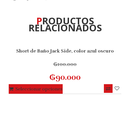
PRODUCTOS
RELACIONADOS
Short de Baño Jack Side, color azul oscuro
10% OFF
₲
100.000
₲
90.000
Este
Seleccionar opciones
producto
tiene
múltiples
variantes.
Las
opciones