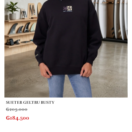
SUETER GELTRU RUSTY
₲
205.000
₲
184.500