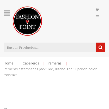
Home
|
Caballeros
|
remeras
|
Remeras estampadas Jack Side, diseño The Superior, color
mostaza