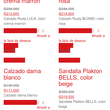
crema marrón
rosa
la
la
página
página
₲
234.000
₲
244.000
de
de
₲
210.600
₲
219.600
producto
producto
Calzado Rusty LULA, color
Calzado Rusty BLONDI, color
crema marrón
rosa
Este
Este
Seleccionar opciones
Seleccionar opciones
producto
producto
Añadir a
Añadir a
tiene
tiene
la lista de deseos
la lista de deseos
múltiples
múltiples
Compare
Compare
variantes.
variantes.
10% off
10% off
Las
Las
opciones
opciones
Vista rápida
Vista rápida
se
se
Calzado dama
Sandalia Plakton
pueden
pueden
elegir
elegir
blanco
BELLS, color
en
en
beige
la
la
₲
130.000
página
página
₲
117.000
₲
355.000
de
de
Calzado dama blanco
₲
319.500
producto
producto
Sandalia Plakton BELLS, color
Este
Seleccionar opciones
beige
producto
Añadir a