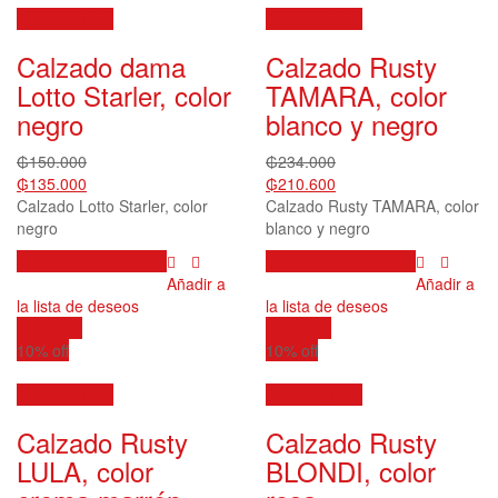
Vista rápida
Vista rápida
Calzado dama
Calzado Rusty
Lotto Starler, color
TAMARA, color
negro
blanco y negro
₲
150.000
₲
234.000
₲
135.000
₲
210.600
Calzado Lotto Starler, color
Calzado Rusty TAMARA, color
negro
blanco y negro
Este
Este
Seleccionar opciones
Seleccionar opciones
producto
producto
Añadir a
Añadir a
tiene
tiene
la lista de deseos
la lista de deseos
múltiples
múltiples
Compare
Compare
variantes.
variantes.
10% off
10% off
Las
Las
opciones
opciones
Vista rápida
Vista rápida
se
se
Calzado Rusty
Calzado Rusty
pueden
pueden
elegir
elegir
LULA, color
BLONDI, color
en
en