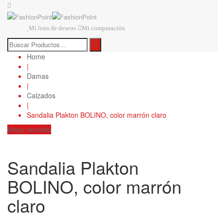
Mi lista de deseos
Mi comparación
Home
|
Damas
|
Calzados
|
Sandalia Plakton BOLINO, color marrón claro
Mejor vendido
Sandalia Plakton
BOLINO, color marrón
claro