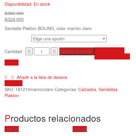
Disponibilidad:
En stock
₲
360.000
₲
324.000
Sandalia Plakton BOLINO, color marrón claro
Calces
Compare
Cantidad :
Añadir al carrito
Añadir a la lista de
deseos
Añadir a la lista de deseos
Compare
SKU:
181210marronclaro
Categorías:
Calzados
,
Sandalias
Plakton
Productos relacionados
10% off
10% off