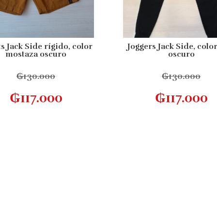
s Jack Side rígido, color
Joggers Jack Side, color
mostaza oscuro
oscuro
₲
130.000
₲
130.000
Este
Seleccionar opciones
Seleccionar opcion
₲
117.000
₲
117.000
producto
tiene
múltiples
variantes.
Las
opciones
se
pueden
elegir
en
la