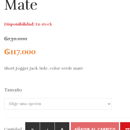
Mate
Disponibilidad:
En stock
₲
130.000
₲
117.000
Short Jogger Jack Side, color verde mate
Tamaño
AÑADIR AL CARRITO
Cantidad :