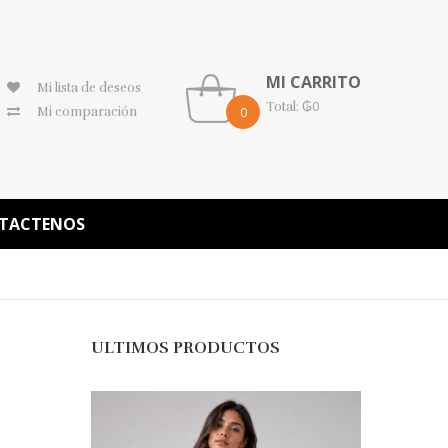
MI CARRITO
Mi lista de deseos
₲
0
Total:
0
Mi comparación
TACTENOS
ULTIMOS PRODUCTOS