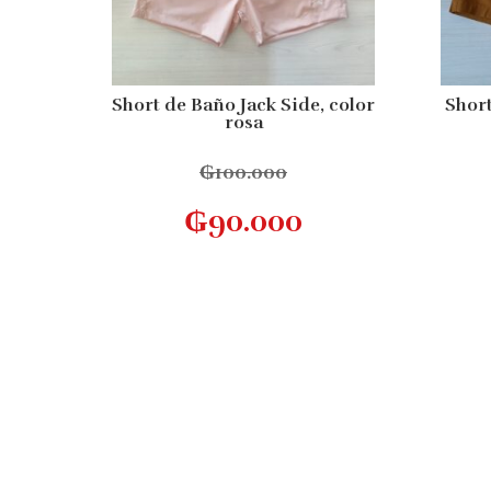
Short de Baño Jack Side, color
Short
rosa
₲
100.000
Este
Seleccionar opciones
₲
90.000
producto
tiene
múltiples
variantes.
Las
opciones
se
pueden
elegir
en
la