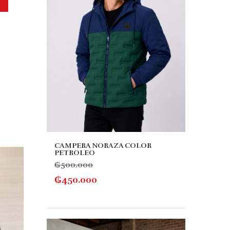
CAMPERA NORAZA COLOR
PETROLEO
10% OFF
10% 
₲
500.000
₲
450.000
MANG
₲
110