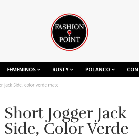
FEMENINOS
RUSTY
POLANCO
CON
r Jack Side, color verde mate
Short Jogger Jack
Side, Color Verde