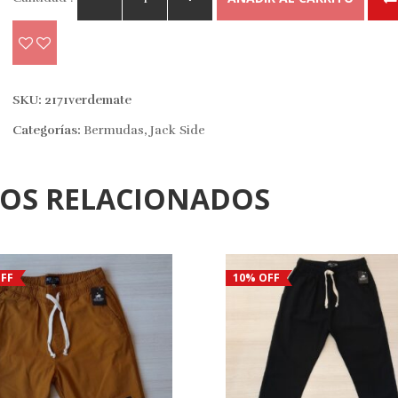
SKU:
2171verdemate
Categorías:
Bermudas
,
Jack Side
TOS RELACIONADOS
FF
10% OFF