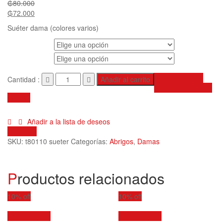
₲
80.000
₲
72.000
Suéter dama (colores varios)
Talles
Colores
Compare
Cantidad :
Añadir al carrito
Añadir a la lista de
deseos
Añadir a la lista de deseos
Compare
SKU:
t80110 sueter
Categorías:
Abrigos
,
Damas
Productos relacionados
10% off
10% off
Vista rápida
Vista rápida