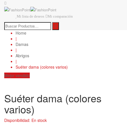
Mi lista de deseos
Mi comparación
Home
|
Damas
|
Abrigos
|
Suéter dama (colores varios)
Mejor vendido
Suéter dama (colores
varios)
Disponibilidad:
En stock