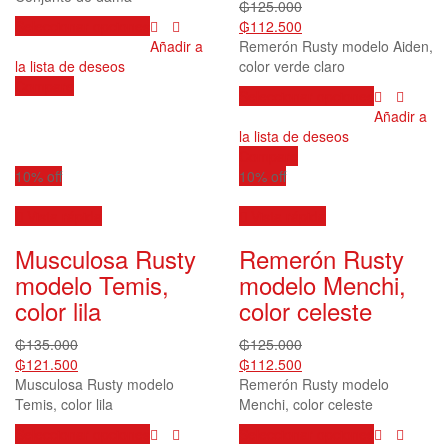
₲
125.000
de
de
Este
₲
112.500
Seleccionar opciones
producto
producto
producto
Remerón Rusty modelo Aiden,
Añadir a
tiene
color verde claro
la lista de deseos
múltiples
Compare
Este
Seleccionar opciones
variantes.
producto
Añadir a
Las
tiene
la lista de deseos
opciones
múltiples
Compare
se
variantes.
10% off
10% off
pueden
Las
elegir
opciones
Vista rápida
Vista rápida
en
se
la
Musculosa Rusty
Remerón Rusty
pueden
página
elegir
modelo Temis,
modelo Menchi,
de
en
color lila
color celeste
producto
la
página
₲
135.000
₲
125.000
de
₲
121.500
₲
112.500
producto
Musculosa Rusty modelo
Remerón Rusty modelo
Temis, color lila
Menchi, color celeste
Este
Este
Seleccionar opciones
Seleccionar opciones