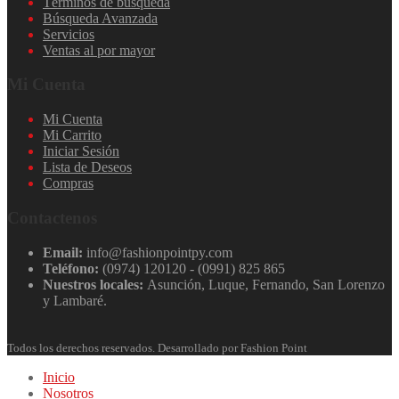
Términos de búsqueda
Búsqueda Avanzada
Servicios
Ventas al por mayor
Mi Cuenta
Mi Cuenta
Mi Carrito
Iniciar Sesión
Lista de Deseos
Compras
Contactenos
Email:
info@fashionpointpy.com
Teléfono:
(0974) 120120 - (0991) 825 865
Nuestros locales:
Asunción, Luque, Fernando, San Lorenzo
y Lambaré.
Todos los derechos reservados. Desarrollado por Fashion Point
Inicio
Nosotros