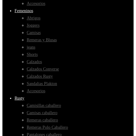
Accesorios
Femeninos
Abrigos
Joggers
Camisas
Remeras y Blusas
jeans
Shorts
Calzados
Calzados Converse
Calzados Rusty
Sandalias Plakton
Accesorios
Rusty
Camisillas caballero
Camisas caballero
Remeras caballero
Remeras Polo Caballero
Pantalones caballero