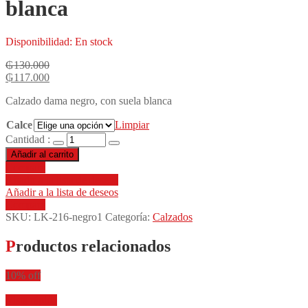
blanca
Disponibilidad:
En stock
₲
130.000
₲
117.000
Calzado dama negro, con suela blanca
Calce
Limpiar
Cantidad :
Añadir al carrito
Compare
Añadir a la lista de deseos
Añadir a la lista de deseos
Compare
SKU:
LK-216-negro1
Categoría:
Calzados
Productos relacionados
10% off
Vista rápida