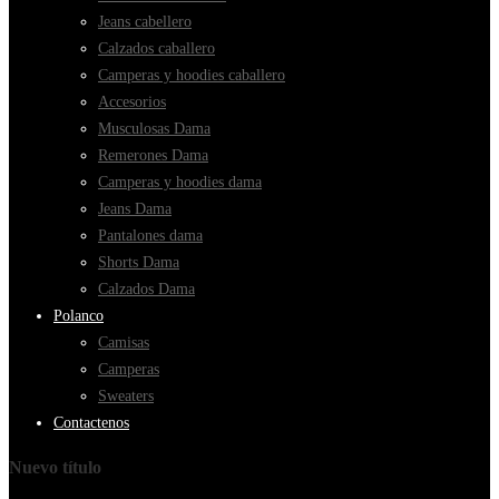
Jeans cabellero
Calzados caballero
Camperas y hoodies caballero
Accesorios
Musculosas Dama
Remerones Dama
Camperas y hoodies dama
Jeans Dama
Pantalones dama
Shorts Dama
Calzados Dama
Polanco
Camisas
Camperas
Sweaters
Contactenos
Nuevo título