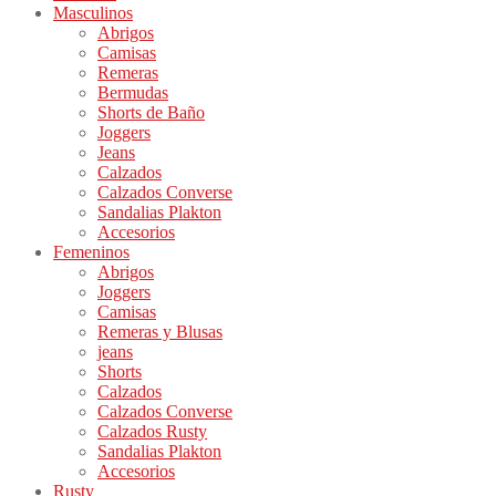
Masculinos
Abrigos
Camisas
Remeras
Bermudas
Shorts de Baño
Joggers
Jeans
Calzados
Calzados Converse
Sandalias Plakton
Accesorios
Femeninos
Abrigos
Joggers
Camisas
Remeras y Blusas
jeans
Shorts
Calzados
Calzados Converse
Calzados Rusty
Sandalias Plakton
Accesorios
Rusty