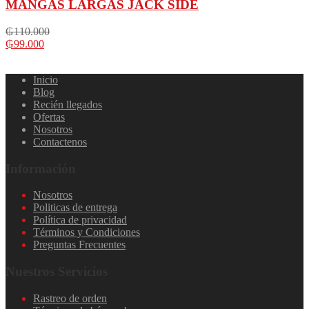
MANGAS LARGAS JACK SIDE
₲
110.000
₲
99.000
Inicio
Blog
Recién llegados
Ofertas
Nosotros
Contactenos
Información
Nosotros
Politicas de entrega
Política de privacidad
Términos y Condiciones
Preguntas Frecuentes
Nuestros Servicios
Rastreo de orden