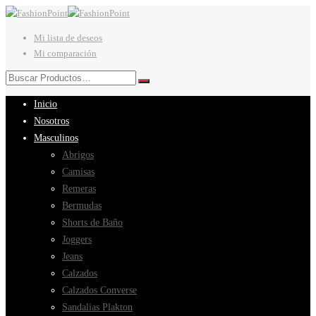
Mi lista de deseos
Mi comparación
Inicio
Nosotros
Masculinos
Abrigos
Camisas
Remeras
Bermudas
Shorts de Baño
Joggers
Jeans
Calzados
Calzados Converse
Sandalias Plakton