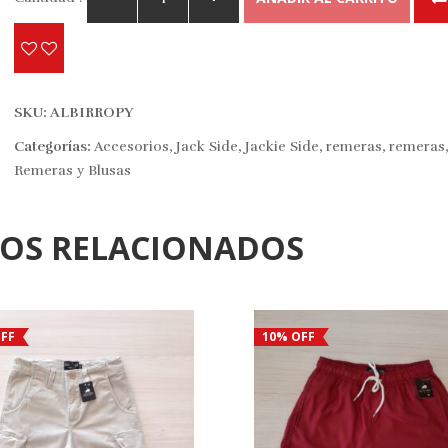
SKU:
ALBIRROPY
Categorías:
Accesorios
,
Jack Side
,
Jackie Side
,
remeras
,
remeras
Remeras y Blusas
TOS RELACIONADOS
FF
10% OFF