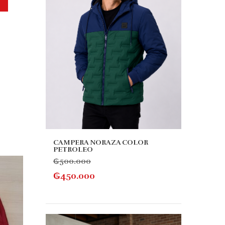
,
CAMPERA NORAZA COLOR
PETROLEO
₲
500.000
10% OFF
10% 
₲
450.000
MANG
₲
110