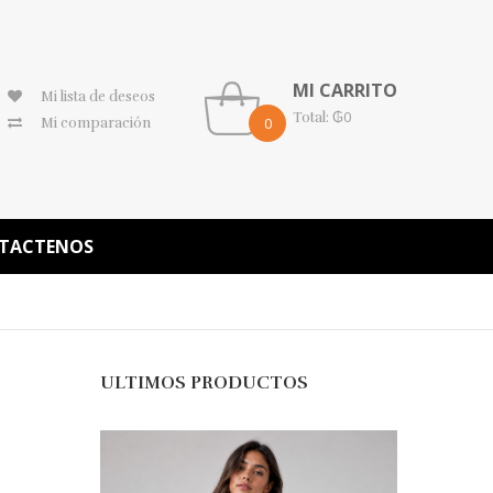
MI CARRITO
Mi lista de deseos
₲
0
Total:
0
Mi comparación
TACTENOS
ULTIMOS PRODUCTOS