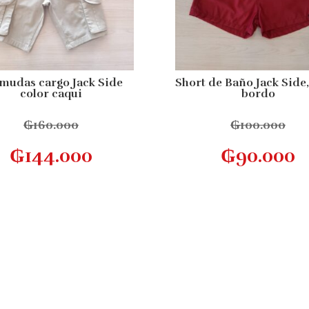
mudas cargo Jack Side
Short de Baño Jack Side,
color caqui
bordo
₲
160.000
₲
100.000
Este
Seleccionar opciones
Seleccionar opcion
₲
144.000
₲
90.000
producto
tiene
múltiples
variantes.
Las
opciones
se
pueden
elegir
en