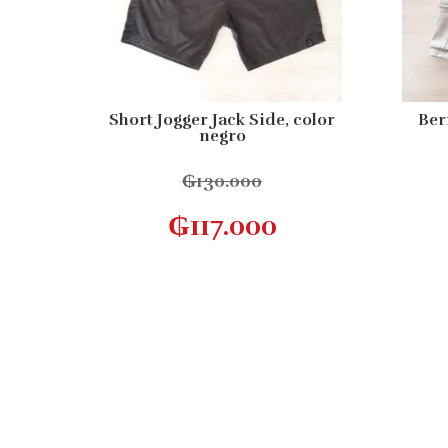
Short Jogger Jack Side, color
Ber
negro
₲
130.000
Este
Seleccionar opciones
₲
117.000
producto
tiene
múltiples
variantes.
Las
opciones
se
pueden
elegir
en