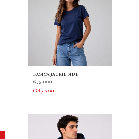
BASICA JACKIE SIDE
₲
75.000
₲
67.500
SUET
₲
205
₲
184