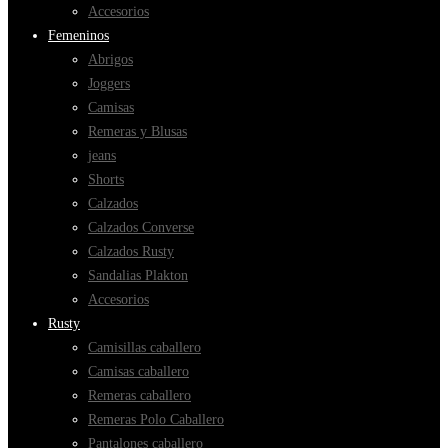
Accesorios
Femeninos
Abrigos
Joggers
Camisas
Remeras y Blusas
jeans
Shorts
Calzados
Calzados Converse
Calzados Rusty
Sandalias Plakton
Accesorios
Rusty
Camisillas caballero
Camisas caballero
Remeras caballero
Remeras Polo Caballero
Pantalones caballero