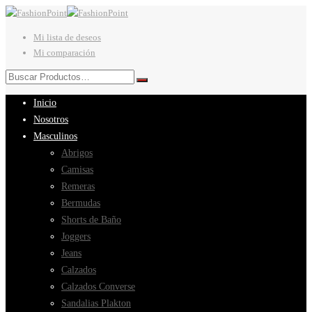
Mi lista de deseos
Mi comparación
Inicio
Nosotros
Masculinos
Abrigos
Camisas
Remeras
Bermudas
Shorts de Baño
Joggers
Jeans
Calzados
Calzados Converse
Sandalias Plakton