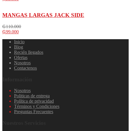
MANGAS LARGAS JACK SIDE
₲
110.000
₲
99.000
Inicio
Blog
Recién llegados
Ofertas
Nosotros
Contactenos
Información
Nosotros
Politicas de entrega
Política de privacidad
Términos y Condiciones
Preguntas Frecuentes
Nuestros Servicios