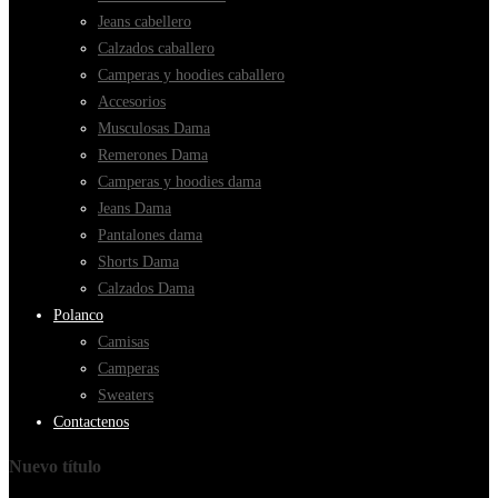
Jeans cabellero
Calzados caballero
Camperas y hoodies caballero
Accesorios
Musculosas Dama
Remerones Dama
Camperas y hoodies dama
Jeans Dama
Pantalones dama
Shorts Dama
Calzados Dama
Polanco
Camisas
Camperas
Sweaters
Contactenos
Nuevo título