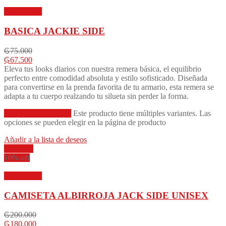
Vista rápida
BASICA JACKIE SIDE
₲
75.000
₲
67.500
Eleva tus looks diarios con nuestra remera básica, el equilibrio
perfecto entre comodidad absoluta y estilo sofisticado. Diseñada
para convertirse en la prenda favorita de tu armario, esta remera se
adapta a tu cuerpo realzando tu silueta sin perder la forma.
Seleccionar opciones
Este producto tiene múltiples variantes. Las
opciones se pueden elegir en la página de producto
Añadir a la lista de deseos
Compare
10% off
Vista rápida
CAMISETA ALBIRROJA JACK SIDE UNISEX
₲
200.000
₲
180.000