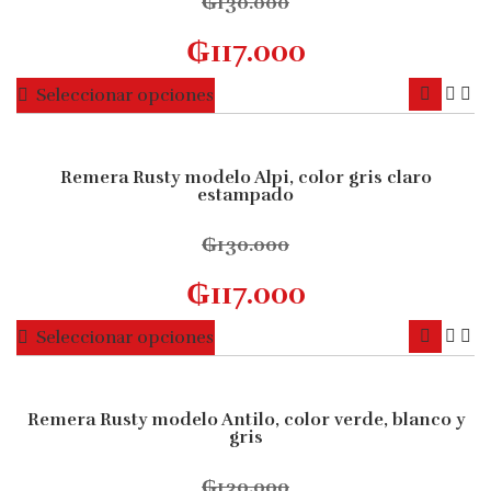
₲
130.000
₲
117.000
Este
Seleccionar opciones
producto
tiene
múltiples
Remera Rusty modelo Alpi, color gris claro
10% OFF
estampado
variantes.
Las
₲
130.000
opciones
se
₲
117.000
pueden
elegir
Este
Seleccionar opciones
en
producto
la
tiene
página
múltiples
Remera Rusty modelo Antilo, color verde, blanco y
10% OFF
de
gris
variantes.
producto
Las
₲
130.000
opciones