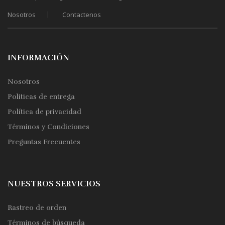
elegir
Nosotros
Contactenos
en
la
página
de
INFORMACIÓN
producto
Nosotros
Politicas de entrega
Política de privacidad
Términos y Condiciones
Preguntas Frecuentes
NUESTROS SERVICIOS
Rastreo de orden
Términos de búsqueda