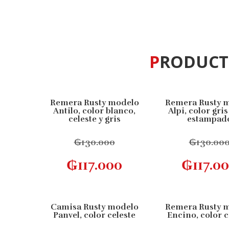
PRODUC
Remera Rusty modelo
Remera Rusty 
10% OFF
10% OFF
Antilo, color blanco,
Alpi, color gris
celeste y gris
estampad
₲
130.000
₲
130.00
Este
Seleccionar opciones
Seleccionar 
₲
117.000
₲
117.0
producto
tiene
múltiples
variantes.
Camisa Rusty modelo
Remera Rusty 
10% OFF
10% OFF
Las
Panvel, color celeste
Encino, color c
opciones