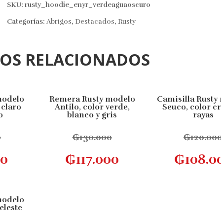
SKU:
rusty_hoodie_enyr_verdeaguaoscuro
Categorías:
Abrigos
,
Destacados
,
Rusty
TOS RELACIONADOS
modelo
Remera Rusty modelo
Camisilla Rusty
10% OFF
10% OFF
 claro
Antilo, color verde,
Seuco, color c
o
blanco y gris
rayas
0
₲
130.000
₲
120.00
Este
Este
opciones
Seleccionar opciones
Seleccionar
00
₲
117.000
₲
108.0
producto
producto
tiene
tiene
múltiples
múltiples
variantes.
variantes.
modelo
Las
Las
eleste
opciones
opciones