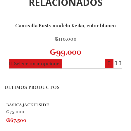
RELACIONADOS
Camisilla Rusty modelo Keiko, color blanco
10% OFF
₲
110.000
₲
99.000
Este
Seleccionar opciones
producto
tiene
múltiples
ULTIMOS PRODUCTOS
variantes.
Las
opciones
BASICA JACKIE SIDE
se
₲
75.000
pueden
₲
67.500
elegir