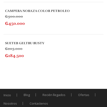
en
la
CAMPERA NORAZA COLOR PETROLEO
página
₲
500.000
de
₲
450.000
producto
SUETER GELTRU RUSTY
₲
205.000
₲
184.500
Blog
Recién llegados
Ofertas
Inicio
Nosotros
Contactenos