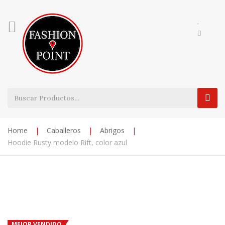
Home
|
Caballeros
|
Abrigos
|
Hoodie Rusty modelo Rift, color azul
MEJOR VENDIDO