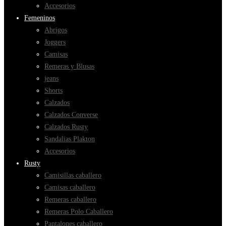
Accesorios
Femeninos
Abrigos
Joggers
Camisas
Remeras y Blusas
jeans
Shorts
Calzados
Calzados Converse
Calzados Rusty
Sandalias Plakton
Accesorios
Rusty
Camisillas caballero
Camisas caballero
Remeras caballero
Remeras Polo Caballero
Pantalones caballero