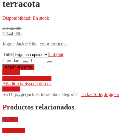
terracota
Disponibilidad:
En stock
₲
160.000
₲
144.000
Jogger Jackie Side, color terracota
Talle
Limpiar
Cantidad :
Añadir al carrito
Compare
Añadir a la lista de deseos
Añadir a la lista de deseos
Compare
SKU:
joggerjackies-terracota
Categorías:
Jackie Side
,
Joggers
Productos relacionados
10% off
Vista rápida