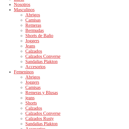
Nosotros
Masculinos
Abrigos
Camisas
Remeras
Bermudas
Shorts de Baño
Joggers
Jeans
Calzados
Calzados Converse
Sandalias Plakton
Accesorios
Femeninos
Abrigos
Joggers
Camisas
Remeras y Blusas
jeans
Shorts
Calzados
Calzados Converse
Calzados Rusty
Sandalias Plakton
Accesorios