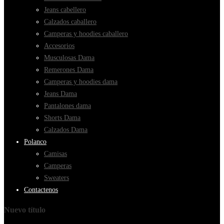
Jeans cabellero
Calzados caballero
Camperas y hoodies caballero
Accesorios
Musculosas Dama
Remerones Dama
Camperas y hoodies dama
Jeans Dama
Pantalones dama
Shorts Dama
Calzados Dama
Polanco
Camisas
Camperas
Sweaters
Contactenos
Nuevo título