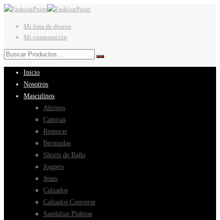
Mi lista de deseos
Mi comparación
Inicio
Nosotros
Masculinos
Abrigos
Camisas
Remeras
Bermudas
Shorts de Baño
Joggers
Jeans
Calzados
Calzados Converse
Sandalias Plakton