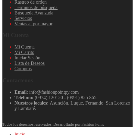
Rastreo de orden
Términos de búsqueda
Búsqueda Avanzada
Servicios
Ventas al por mayor
Mi Cuenta
Mi Cuenta
Mi Carrito
Iniciar Sesión
Lista de Deseos
Compras
Contactenos
Email:
info@fashionpointpy.com
Teléfono:
(0974) 120120 - (0991) 825 865
Nuestros locales:
Asunción, Luque, Fernando, San Lorenzo
y Lambaré.
Todos los derechos reservados. Desarrollado por Fashion Point
Inicio