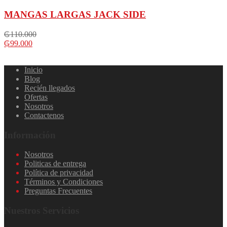
MANGAS LARGAS JACK SIDE
₲
110.000
₲
99.000
Inicio
Blog
Recién llegados
Ofertas
Nosotros
Contactenos
Información
Nosotros
Politicas de entrega
Política de privacidad
Términos y Condiciones
Preguntas Frecuentes
Nuestros Servicios