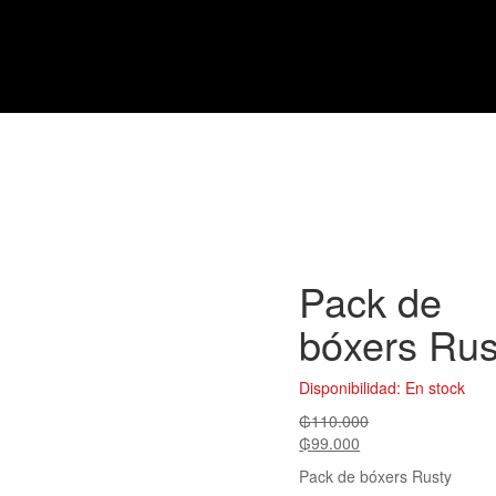
Pack de
bóxers Rus
Disponibilidad:
En stock
₲
110.000
₲
99.000
Pack de bóxers Rusty