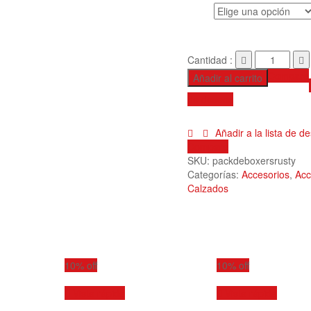
Talle
Cantidad :
Compare
Añadir al carrito
de deseos
Añadir a la lista de d
Compare
SKU:
packdeboxersrusty
Categorías:
Accesorios
,
Acc
Calzados
10% off
10% off
Vista rápida
Vista rápida