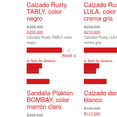
Calzado Rusty
Calzado Ru
TARLY, color
LULA, color
negro
crema gris
₲
226.000
₲
234.000
₲
203.400
₲
210.600
Calzado Rusty TARLY, color
Calzado Rusty LULA
negro
crema gris
Este
Seleccionar opciones
Seleccionar opcion
producto
Añadir a
tiene
la lista de deseos
la lista de deseos
múltiples
Compare
Compare
variantes.
10% off
10% off
Las
opciones
Vista rápida
Vista rápida
se
Sandalia Plakton
Calzado d
pueden
elegir
BOMBAY, color
blanco
en
marrón claro
la
₲
130.000
página
₲
117.000
₲
365.000