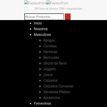
Mi lista de deseos
Mi comparación
Inicio
Nosotros
Masculinos
Abrigos
Camisas
Remeras
Bermudas
Shorts de Baño
Joggers
Jeans
Calzados
Calzados Converse
Sandalias Plakton
Accesorios
Femeninos