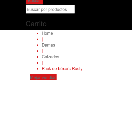
Buscar
Carrito
Home
|
Damas
|
Calzados
|
Pack de bóxers Rusty
Mejor vendido