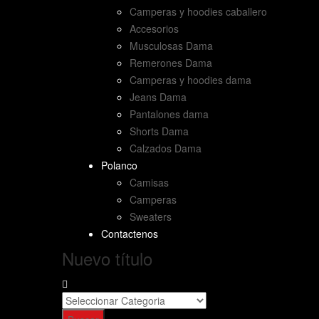
Camperas y hoodies caballero
Accesorios
Musculosas Dama
Remerones Dama
Camperas y hoodies dama
Jeans Dama
Pantalones dama
Shorts Dama
Calzados Dama
Polanco
Camisas
Camperas
Sweaters
Contactenos
Nuevo título
Buscar
por: