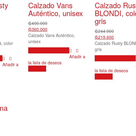
sty
Calzado Vans
Calzado Rus
Auténtico, unisex
BLONDI, col
gris
₲
400.000
₲
360.000
₲
244.000
Calzado Vans Auténtico,
₲
219.600
unisex
, color
Calzado Rusty BLOND
gris
Este
Seleccionar opciones
producto
Añadir a
Este
es
Seleccionar opciones
tiene
la lista de deseos
producto
Añadir a
múltiples
Compare
tiene
la lista de deseos
variantes.
múltiples
Compare
Las
variantes.
opciones
Las
se
opciones
pueden
se
elegir
ama
pueden
en
elegir
la
en
página
la
de
página
producto