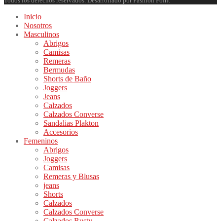
Todos los derechos reservados. Desarrollado por Fashion Point
Inicio
Nosotros
Masculinos
Abrigos
Camisas
Remeras
Bermudas
Shorts de Baño
Joggers
Jeans
Calzados
Calzados Converse
Sandalias Plakton
Accesorios
Femeninos
Abrigos
Joggers
Camisas
Remeras y Blusas
jeans
Shorts
Calzados
Calzados Converse
Calzados Rusty