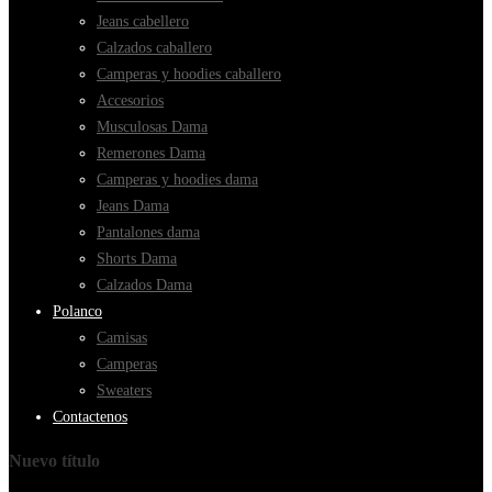
Jeans cabellero
Calzados caballero
Camperas y hoodies caballero
Accesorios
Musculosas Dama
Remerones Dama
Camperas y hoodies dama
Jeans Dama
Pantalones dama
Shorts Dama
Calzados Dama
Polanco
Camisas
Camperas
Sweaters
Contactenos
Nuevo título