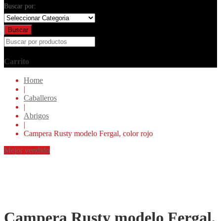
Buscar por:
Buscar
Carrito
Home
|
Caballeros
|
Abrigos
|
Campera Rusty modelo Fergal, color rojo
Mejor vendido
Campera Rusty modelo Fergal,