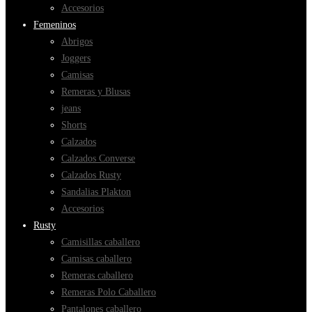
Accesorios
Femeninos
Abrigos
Joggers
Camisas
Remeras y Blusas
jeans
Shorts
Calzados
Calzados Converse
Calzados Rusty
Sandalias Plakton
Accesorios
Rusty
Camisillas caballero
Camisas caballero
Remeras caballero
Remeras Polo Caballero
Pantalones caballero