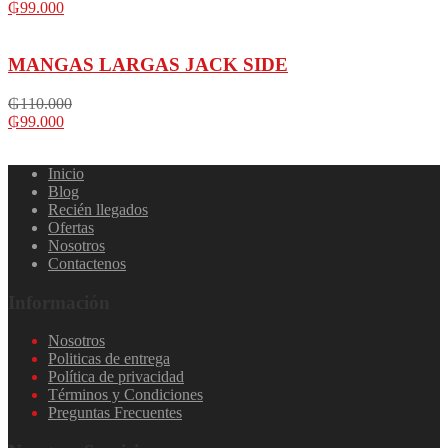
₲
99.000
MANGAS LARGAS JACK SIDE
₲
110.000
₲
99.000
Inicio
Blog
Recién llegados
Ofertas
Nosotros
Contactenos
Información
Nosotros
Politicas de entrega
Política de privacidad
Términos y Condiciones
Preguntas Frecuentes