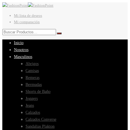
Mi lista de deseos
Mi comparación
Inicio
Nosotros
Masculinos
Abrigos
Camisas
Remeras
Bermudas
Shorts de Baño
Joggers
Jeans
Calzados
Calzados Converse
Sandalias Plakton