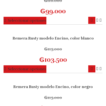
₲
110.000
₲
99.000
Este
Seleccionar opciones
producto
tiene
múltiples
Remera Rusty modelo Encino, color blanco
10% OFF
variantes.
Las
₲
115.000
opciones
₲
103.500
se
pueden
Este
Seleccionar opciones
elegir
producto
en
tiene
la
múltiples
Remera Rusty modelo Encino, color negro
página
10% OFF
variantes.
de
Las
₲
115.000
producto
opciones