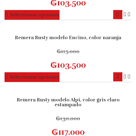
₲
103.500
se
pueden
Este
Seleccionar opciones
elegir
producto
en
tiene
la
múltiples
Remera Rusty modelo Encino, color naranja
página
10% OFF
variantes.
de
Las
₲
115.000
producto
opciones
₲
103.500
se
pueden
Este
Seleccionar opciones
elegir
producto
en
tiene
la
múltiples
Remera Rusty modelo Alpi, color gris claro
página
10% OFF
estampado
variantes.
de
Las
producto
₲
130.000
opciones
se
₲
117.000
pueden