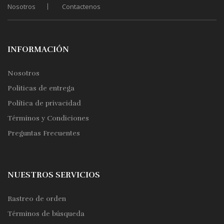
Nosotros
Contactenos
en
la
página
de
INFORMACIÓN
producto
Nosotros
Politicas de entrega
Política de privacidad
Términos y Condiciones
Preguntas Frecuentes
NUESTROS SERVICIOS
Rastreo de orden
Términos de búsqueda