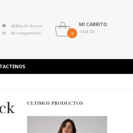
MI CARRITO
Mi lista de deseos
₲
0
Total:
0
Mi comparación
TACTENOS
ack
ULTIMOS PRODUCTOS