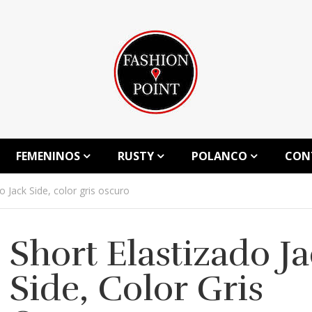
FEMENINOS
RUSTY
POLANCO
CON
o Jack Side, color gris oscuro
Short Elastizado J
Side, Color Gris