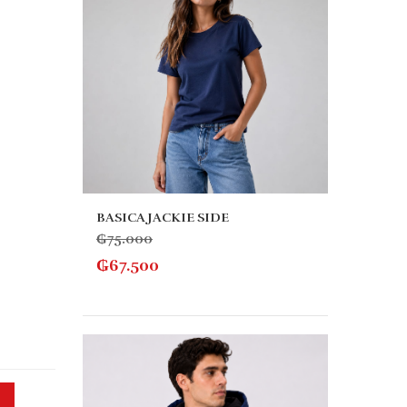
BASICA JACKIE SIDE
₲
75.000
₲
67.500
SUET
₲
205
₲
184