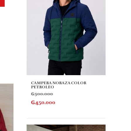
CAMPERA NORAZA COLOR
PETROLEO
10% OFF
10% 
₲
500.000
₲
450.000
MANG
₲
110