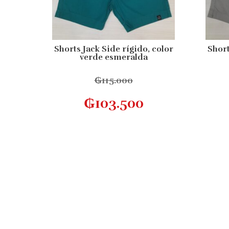
Shorts Jack Side rígido, color
Short
verde esmeralda
₲
115.000
Este
Seleccionar opciones
₲
103.500
producto
tiene
múltiples
variantes.
Las
opciones
se
pueden
elegir
en
la