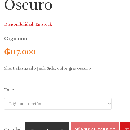
Oscuro
Disponibilidad:
En stock
₲
130.000
₲
117.000
Short elastizado Jack Side, color gris oscuro
Talle
AÑADIR AL CARRITO
Cantidad :