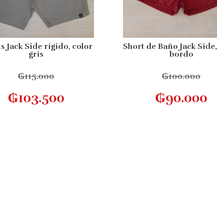
s Jack Side rígido, color
Short de Baño Jack Side,
gris
bordo
₲
115.000
₲
100.000
Este
Seleccionar opciones
Seleccionar opcion
₲
103.500
₲
90.000
producto
tiene
múltiples
variantes.
Las
opciones
se
pueden
elegir
en
la