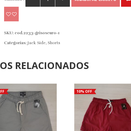
SKU:
cod.2233-grisoscuro-1
Categorías:
Jack Side
,
Shorts
TOS RELACIONADOS
FF
10% OFF