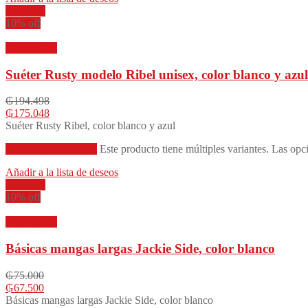
Compare
10% off
Vista rápida
Suéter Rusty modelo Ribel unisex, color blanco y azul
₲
194.498
₲
175.048
Suéter Rusty Ribel, color blanco y azul
Seleccionar opciones
Este producto tiene múltiples variantes. Las opc
Añadir a la lista de deseos
Compare
10% off
Vista rápida
Básicas mangas largas Jackie Side, color blanco
₲
75.000
₲
67.500
Básicas mangas largas Jackie Side, color blanco