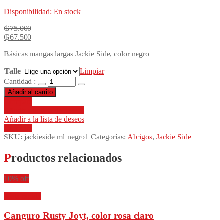
Disponibilidad:
En stock
₲
75.000
₲
67.500
Básicas mangas largas Jackie Side, color negro
Talle
Limpiar
Cantidad :
Añadir al carrito
Compare
Añadir a la lista de deseos
Añadir a la lista de deseos
Compare
SKU:
jackieside-ml-negro1
Categorías:
Abrigos
,
Jackie Side
Productos relacionados
10% off
Vista rápida
Canguro Rusty Joyt, color rosa claro