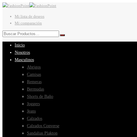
Mi lista de deseos
Mi comparación
Inicio
Nosotros
Masculinos
Abrigos
Camisas
Remeras
Bermudas
Shorts de Baño
Joggers
Jeans
Calzados
Calzados Converse
Sandalias Plakton