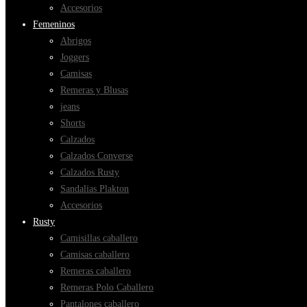
Accesorios
Femeninos
Abrigos
Joggers
Camisas
Remeras y Blusas
jeans
Shorts
Calzados
Calzados Converse
Calzados Rusty
Sandalias Plakton
Accesorios
Rusty
Camisillas caballero
Camisas caballero
Remeras caballero
Remeras Polo Caballero
Pantalones caballero