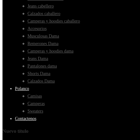
Jeans cabellero
Calzados caballero
Camperas y hoodies caballero
Accesorios
Musculosas Dama
Remerones Dama
Camperas y hoodies dama
Jeans Dama
Pantalones dama
Shorts Dama
Calzados Dama
Polanco
Camisas
Camperas
Sweaters
Contactenos
Nuevo título