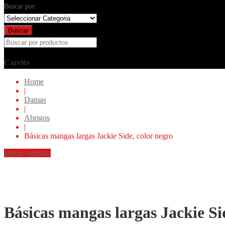
Buscar por:
Buscar
Carrito
Home
|
Damas
|
Abrigos
|
Básicas mangas largas Jackie Side, color negro
Mejor vendido
Básicas mangas largas Jackie Si