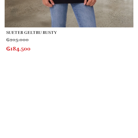
SUETER GELTRU RUSTY
₲
205.000
₲
184.500