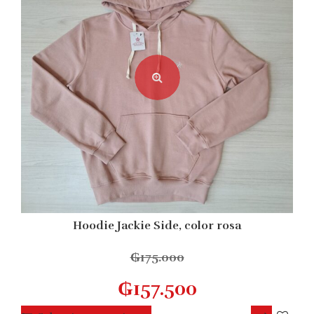
Hoodie Jackie Side, color rosa
₲
175.000
₲
157.500
Este