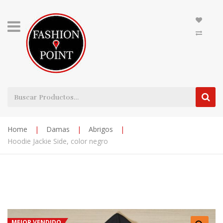
Home
|
Damas
|
Abrigos
|
Hoodie Jackie Side, color negro
MEJOR VENDIDO