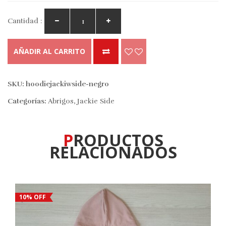
Cantidad :
AÑADIR AL CARRITO
SKU:
hoodiejackiwside-negro
Categorías:
Abrigos
,
Jackie Side
PRODUCTOS
RELACIONADOS
10% OFF