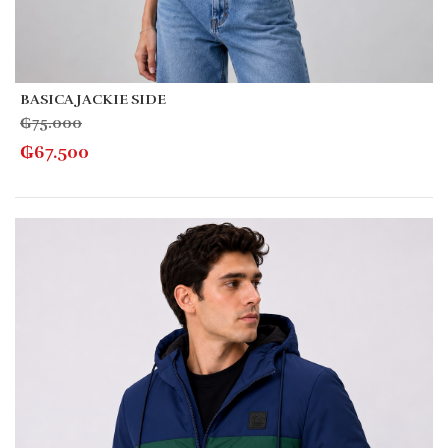
BASICA JACKIE SIDE
₲
75.000
₲
67.500