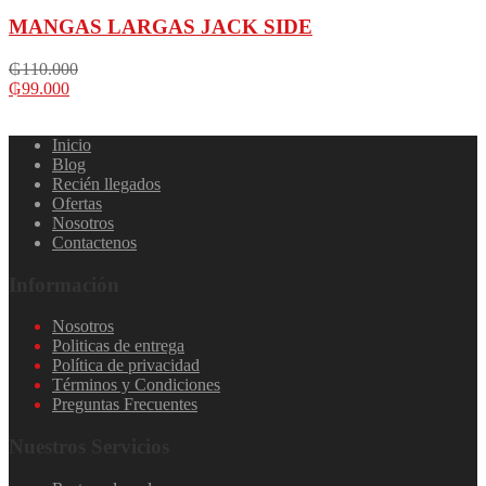
MANGAS LARGAS JACK SIDE
₲
110.000
₲
99.000
Inicio
Blog
Recién llegados
Ofertas
Nosotros
Contactenos
Información
Nosotros
Politicas de entrega
Política de privacidad
Términos y Condiciones
Preguntas Frecuentes
Nuestros Servicios