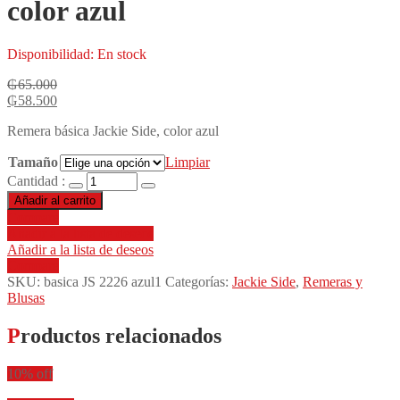
color azul
Disponibilidad:
En stock
₲
65.000
₲
58.500
Remera básica Jackie Side, color azul
Tamaño
Limpiar
Cantidad :
Añadir al carrito
Compare
Añadir a la lista de deseos
Añadir a la lista de deseos
Compare
SKU:
basica JS 2226 azul1
Categorías:
Jackie Side
,
Remeras y
Blusas
Productos relacionados
10% off