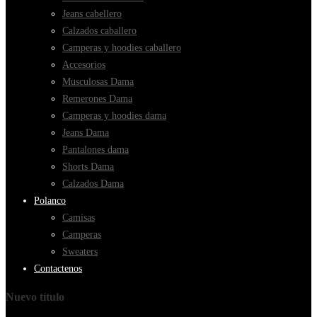
Jeans cabellero
Calzados caballero
Camperas y hoodies caballero
Accesorios
Musculosas Dama
Remerones Dama
Camperas y hoodies dama
Jeans Dama
Pantalones dama
Shorts Dama
Calzados Dama
Polanco
Camisas
Camperas
Sweaters
Contactenos
Nuevo título