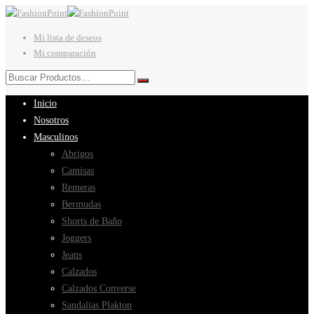
Mi lista de deseos
Mi comparación
Inicio
Nosotros
Masculinos
Abrigos
Camisas
Remeras
Bermudas
Shorts de Baño
Joggers
Jeans
Calzados
Calzados Converse
Sandalias Plakton