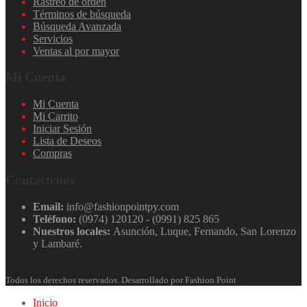
Rastreo de orden
Términos de búsqueda
Búsqueda Avanzada
Servicios
Ventas al por mayor
Mi Cuenta
Mi Cuenta
Mi Carrito
Iniciar Sesión
Lista de Deseos
Compras
Contactenos
Email:
info@fashionpointpy.com
Teléfono:
(0974) 120120 - (0991) 825 865
Nuestros locales:
Asunción, Luque, Fernando, San Lorenzo
y Lambaré.
Todos los derechos reservados. Desarrollado por Fashion Point
Inicio