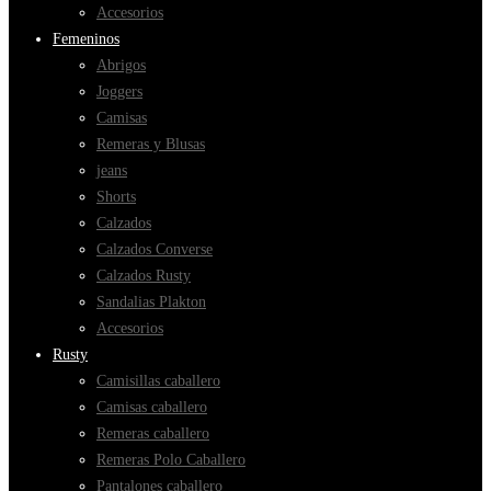
Accesorios
Femeninos
Abrigos
Joggers
Camisas
Remeras y Blusas
jeans
Shorts
Calzados
Calzados Converse
Calzados Rusty
Sandalias Plakton
Accesorios
Rusty
Camisillas caballero
Camisas caballero
Remeras caballero
Remeras Polo Caballero
Pantalones caballero