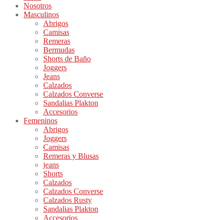
Nosotros
Masculinos
Abrigos
Camisas
Remeras
Bermudas
Shorts de Baño
Joggers
Jeans
Calzados
Calzados Converse
Sandalias Plakton
Accesorios
Femeninos
Abrigos
Joggers
Camisas
Remeras y Blusas
jeans
Shorts
Calzados
Calzados Converse
Calzados Rusty
Sandalias Plakton
Accesorios